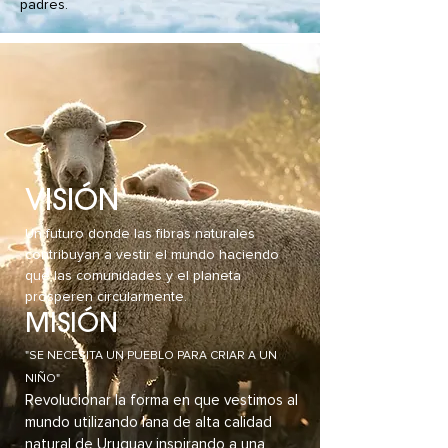
padres.
VISIÓN
Un futuro donde las fibras naturales
contribuyan a vestir el mundo haciendo
que las comunidades y el planeta
prosperen circularmente.
MISIÓN
"SE NECESITA UN PUEBLO PARA CRIAR A UN
NIÑO"
Revolucionar la forma en que vestimos al
mundo utilizando lana de alta calidad
natural de Uruguay inspirando a una