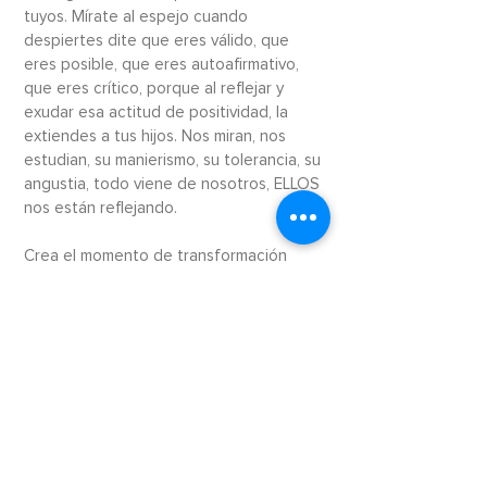
tuyos. Mírate al espejo cuando
despiertes dite que eres válido, que
eres posible, que eres autoafirmativo,
que eres crítico, porque al reflejar y
exudar esa actitud de positividad, la
extiendes a tus hijos. Nos miran, nos
estudian, su manierismo, su tolerancia, su
angustia, todo viene de nosotros, ELLOS
nos están reflejando.
Crea el momento de transformación
cuando sientas comodidad, la
singularidad, la herencia, el amor por los
productos hechos a mano, es mágico.
Ese es el momento en que sientes que
has cambiado, que tienes la fuerza para
enfrentar el desafío, el próximo desafío
de la paternidad, este es el momento de
la transformación.