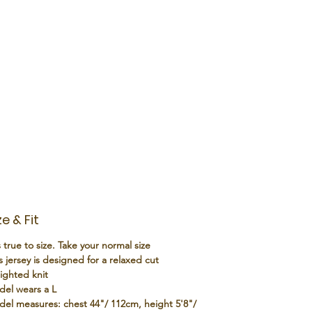
almuerzo o el bar.
ze & Fit
s true to size. Take your normal size
s jersey is designed for a relaxed cut
ghted knit
el wears a L
el measures: chest 44"/ 112cm, height 5'8"/