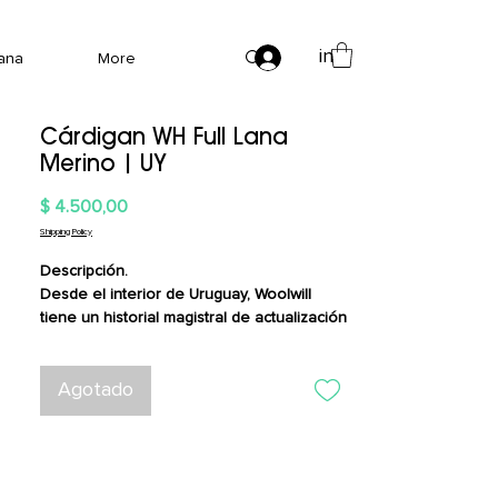
in
Lana
More
Cárdigan WH Full Lana
Merino | UY
Precio
$ 4.500,00
Shipping Policy
Descripción.
Desde el interior de Uruguay, Woolwill
tiene un historial magistral de actualización
de prendas tradicionales para urbanitas
vanguardistas. Esta versión de una
chaqueta Alpine janker tiene un llamativo
Agotado
patrón de tejido jacquard, un cuello
redondeado y amplios bolsillos de parche
que te harán canalizar la elegancia durante
todo el día en la sala de juntas, el